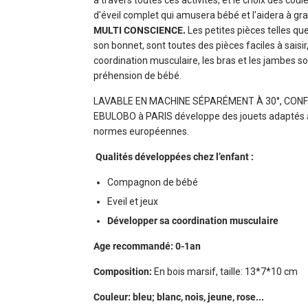
à travers toutes ces activités, et le choix des co
d'éveil complet qui amusera bébé et l'aidera à gra
MULTI CONSCIENCE.
Les petites pièces telles que 
son bonnet, sont toutes des pièces faciles à saisi
coordination musculaire, les bras et les jambes so
préhension de bébé.
LAVABLE EN MACHINE SÉPARÉMENT À 30°, CO
EBULOBO à PARIS développe des jouets adaptés au
normes européennes.
Qualités développées chez l’enfant :
Compagnon de bébé
Eveil et jeux
Développer sa coordination musculaire
Age recommandé: 0-1an
Composition:
En bois marsif, taille: 13*7*10 cm
Couleur: bleu; blanc, nois, jeune, rose...