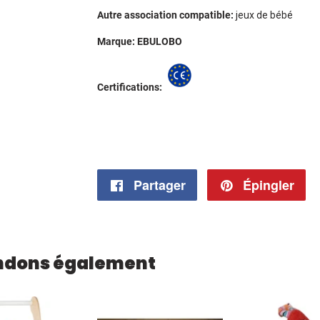
Autre association compatible:
jeux de bébé
Marque: EBULOBO
Certifications:
Partager
Partager
Épingler
Ép
sur
su
Facebook
Pi
ndons également