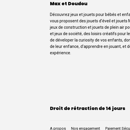
Max et Doudou
Découvrez jeux et jouets pour bébés et enf
vous proposent des jouets d'éveil et jouets 
jeux de construction et jouets de plein air p
et jeux de société, des loisirs créatifs pour
de déveloper la curiosity de vos enfants, d
de leur enfance, d'apprendre en jouant, et 
expérience.
Droit de rétraction de 14 jours
A propos
Nos engagement
Paiement Sécu