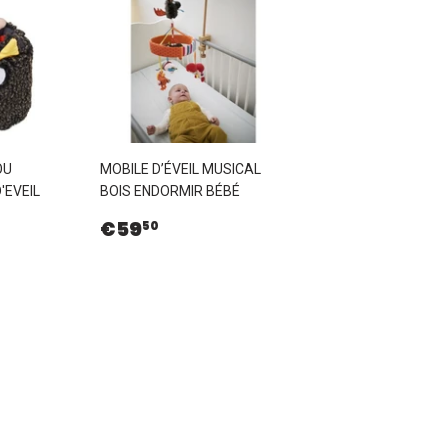
OU
MOBILE D’ÉVEIL MUSICAL
'EVEIL
BOIS ENDORMIR BÉBÉ
Prix
€59,50
€59
50
,99
régulier