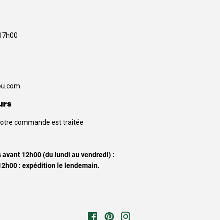
 17h00
u.com
urs
votre commande est traitée
vant 12h00 (du lundi au vendredi) :
12h00 : expédition le lendemain.
Facebook
Pinterest
Instagram