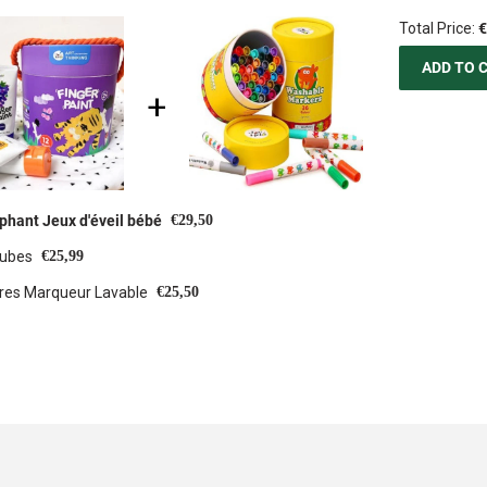
Total Price:
€
ADD TO 
€29,50
oduct: PELUCHE et DOUDOU Éléphant Jeux d'éveil bébé
€25,99
tubes
€25,50
Jar Meló Ensemble de 36 couleurs Feutres Marqueur Lavable