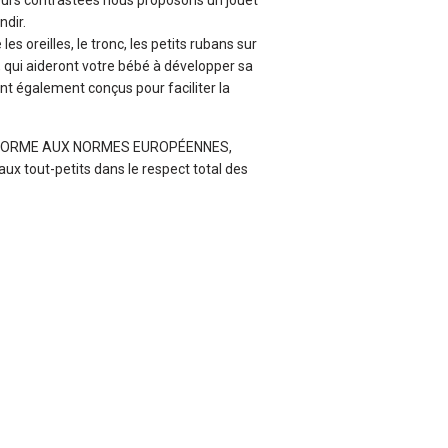
uleurs contrastées nous proposons un jouet
ndir.
les oreilles, le tronc, les petits rubans sur
r, qui aideront votre bébé à développer sa
nt également conçus pour faciliter la
NFORME AUX NORMES EUROPÉENNES,
x tout-petits dans le respect total des