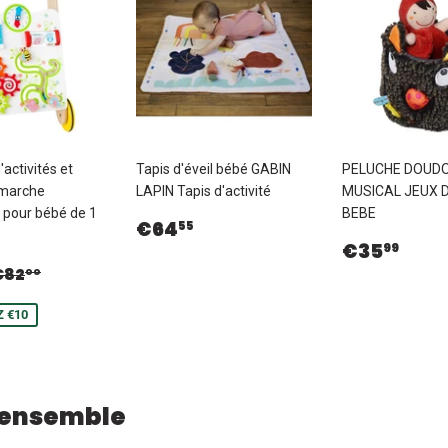
activités et
Tapis d'éveil bébé GABIN
PELUCHE DOUD
 marche
LAPIN Tapis d'activité
MUSICAL JEUX D
e pour bébé de 1
BEBE
Prix
€64,55
€64
55
régulier
Prix
€35
€35
99
€72,00
régulier
Prix régulier
€82,00
€82
00
t
 €10
 ensemble