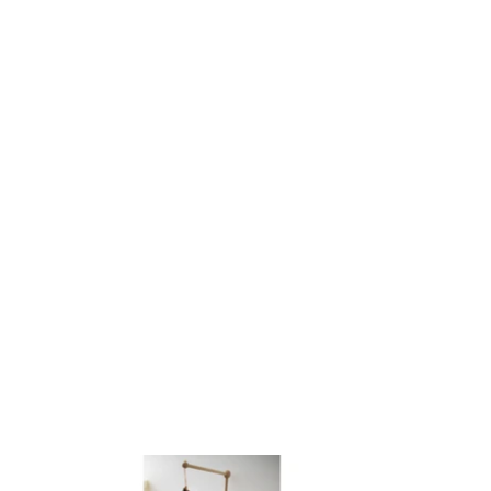
ingler
r
nterest