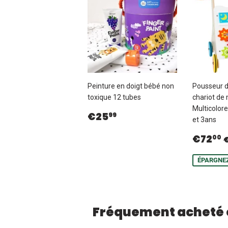
Peinture en doigt bébé non
Pousseur d'
toxique 12 tubes
chariot de
Multicolor
Prix
€25,99
€25
99
et 3ans
régulier
Prix
€72
00
rédui
ÉPARGNEZ
Fréquement acheté