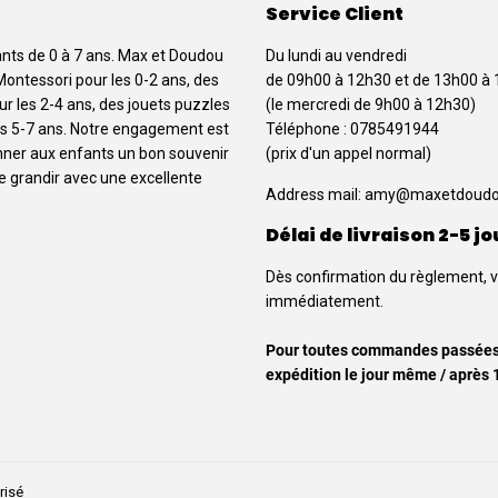
Service Client
ants de 0 à 7 ans. Max et Doudou
Du lundi au vendredi
Montessori pour les 0-2 ans, des
de 09h00 à 12h30 et de 13h00 à
our les 2-4 ans, des jouets puzzles
(le mercredi de 9h00 à 12h30)
 les 5-7 ans. Notre engagement est
Téléphone : 0785491944
onner aux enfants un bon souvenir
(prix d'un appel normal)
de grandir avec une excellente
Address mail:
amy@maxetdoudo
Délai de livraison 2-5 jo
Dès confirmation du règlement, 
immédiatement.
Pour toutes commandes passées a
expédition le jour même / après 
risé