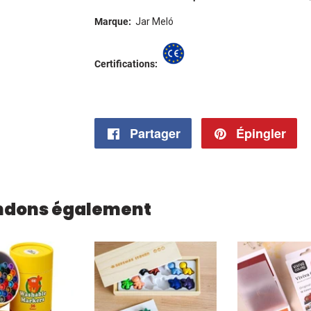
Marque:
Jar Meló
Certifications:
Partager
Partager
Épingler
Ép
sur
su
Facebook
Pi
ndons également