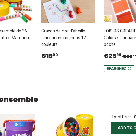
nsemble de 36
Crayon de cire d'abeille -
LOISIRS CRÉATIF
eutres Marqueur
dinosaures mignons 12
Colors / L'aquare
couleurs
poche
€25,50
Prix
€19,00
Prix
€25
Prix
€19
€25
00
99
€29
9
ier
régulier
réduit
ÉPARGNEZ €4
 ensemble
Total Price:
€
ADD TO 