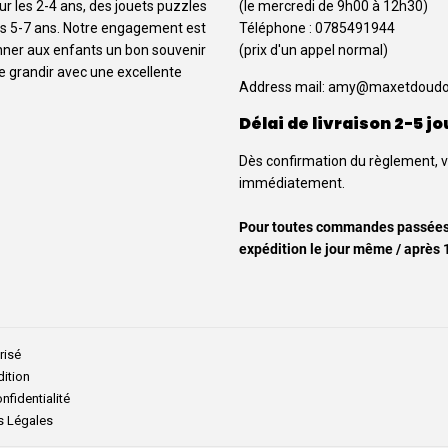
our les 2-4 ans, des jouets puzzles
(le mercredi de 9h00 à 12h30)
 les 5-7 ans. Notre engagement est
Téléphone : 0785491944
onner aux enfants un bon souvenir
(prix d'un appel normal)
de grandir avec une excellente
Address mail:
amy@maxetdoudo
Délai de livraison 2-5 jo
Dès confirmation du règlement, 
immédiatement.
Pour toutes commandes passées a
expédition le jour même / après 
risé
dition
nfidentialité
s Légales