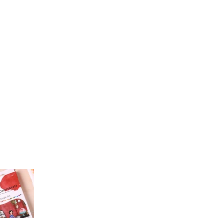
ingler
r
nterest