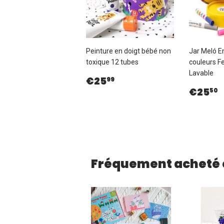
Peinture en doigt bébé non
Jar Meló E
toxique 12 tubes
couleurs F
Lavable
Prix
€25,99
€25
99
régulier
Prix
€25
50
régul
Fréquement acheté